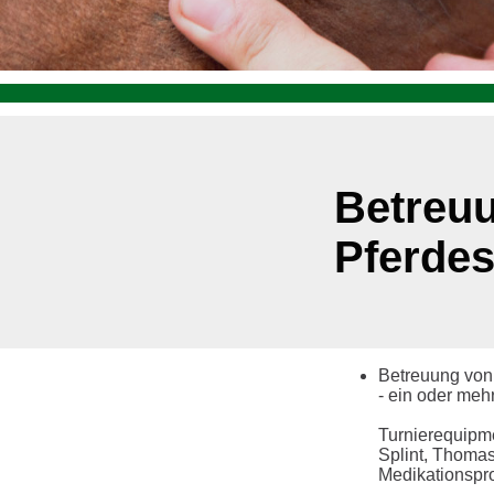
Betreu
Pferdes
Betreuung von 
- ein oder mehr
Turnierequipme
Splint, Thomas
Medikationspr