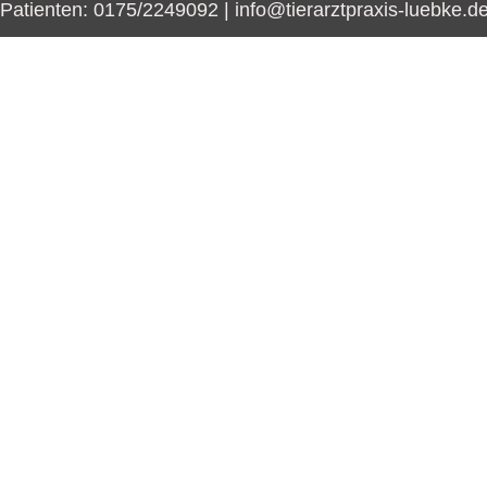
Patienten: 0175/2249092 | info@tierarztpraxis-luebke.d